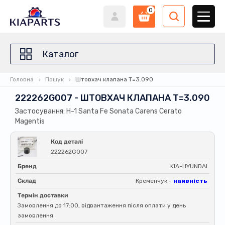
0
Каталог
Головна
Пошук
Штовхач клапана T=3.090
222262G007 - ШТОВХАЧ КЛАПАНА T=3.090
Застосування: H-1 Santa Fe Sonata Carens Cerato
Magentis
Код деталі
222262G007
Бренд
KIA-HYUNDAI
Склад
Кременчук -
наявність
Термін доставки
Замовлення до 17:00, відвантаження після оплати у день
замовлення