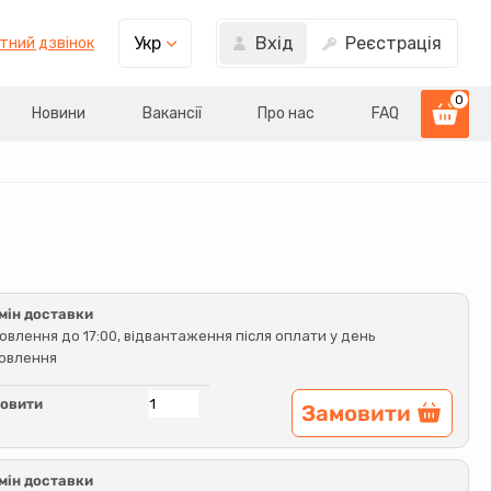
Вхід
Реєстрація
Укр
тний дзвінок
0
Новини
Вакансії
Про нас
FAQ
мін доставки
овлення до 17:00, відвантаження після оплати у день
овлення
овити
Замовити
мін доставки