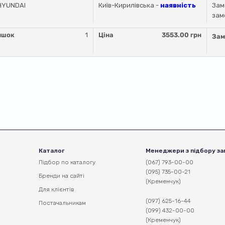
HYUNDAI
Київ-Кирилівська -
наявність
Зам
зам
ишок
1
Ціна
3553.00 грн
Зам
Каталог
Менеджери з підбору за
Підбор по каталогу
(067) 793-00-00
(095) 735-00-21
Бренди на сайті
(Кременчук)
Для клієнтів
(097) 625-16-44
Постачальникам
(099) 432-00-00
(Кременчук)