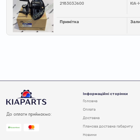
218303J600
KIA-
Примітка
Зал
Інформаційні сторінки
Головна
Оплата
До оплати приймаємо:
Доставка
Планова доставка
габариту
Новини