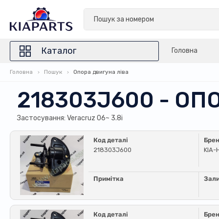
Каталог
Головна
Головна
Пошук
Опора двигуна ліва
218303J600 - ОП
Застосування: Veracruz 06~ 3.8i
Код деталі
Бре
218303J600
KIA-
Примітка
Зал
Код деталі
Бре