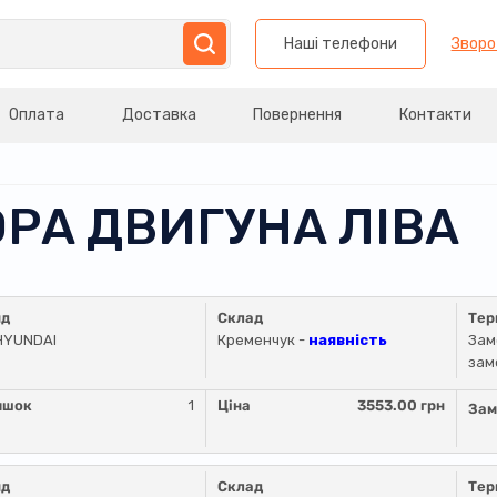
Наші телефони
Зворо
Оплата
Доставка
Повернення
Контакти
ОРА ДВИГУНА ЛІВА
нд
Склад
Тер
HYUNDAI
Кременчук -
наявність
Зам
зам
ишок
1
Ціна
3553.00 грн
Зам
нд
Склад
Тер