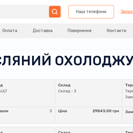
Наші телефони
Зворо
Оплата
Доставка
Повернення
Контакти
АСЛЯНИЙ ОХОЛОДЖ
нд
Склад
Тер
AULT
Склад - 3
Тер
Зам
ишок
3
Ціна
29843.00 грн
Зам
нд
Склад
Тер