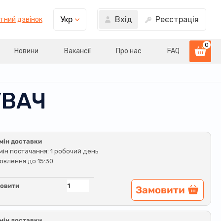
Вхід
Реєстрація
Укр
тний дзвінок
0
Новини
Вакансії
Про нас
FAQ
УВАЧ
мін доставки
мін постачання: 1 робочий день
овлення до 15:30
овити
Замовити
мін доставки