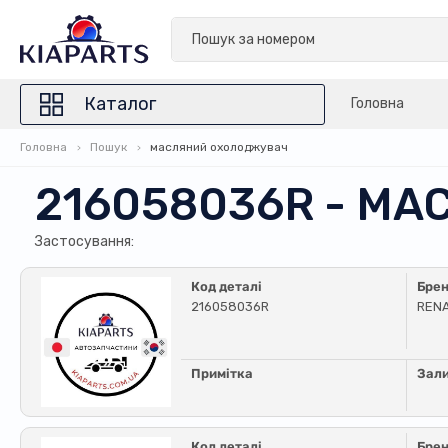
Каталог
Головна
Головна
Пошук
масляний охолоджувач
216058036R - М
Застосування:
Код деталі
Бре
216058036R
REN
Примітка
Зал
Код деталі
Бре