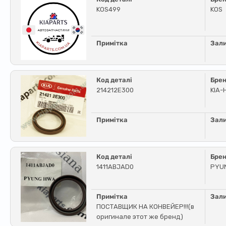
KOS499
KOS
Примітка
Зал
Код деталі
Бре
214212E300
KIA-
Примітка
Зал
Код деталі
Бре
1411ABJAD0
PYU
Примітка
Зал
ПОСТАВЩИК НА КОНВЕЙЕР!!!(в
оригинале этот же бренд)