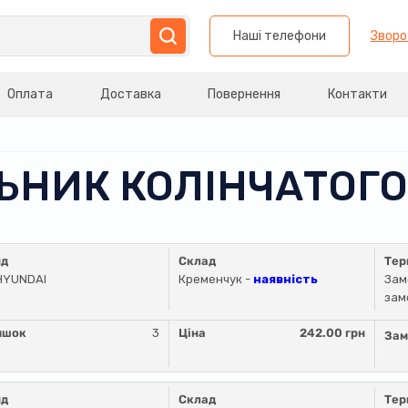
Наші телефони
Зворо
Оплата
Доставка
Повернення
Контакти
ЛЬНИК КОЛІНЧАТОГ
нд
Склад
Тер
HYUNDAI
Кременчук -
наявність
Зам
зам
ишок
3
Ціна
242.00 грн
Зам
нд
Склад
Тер