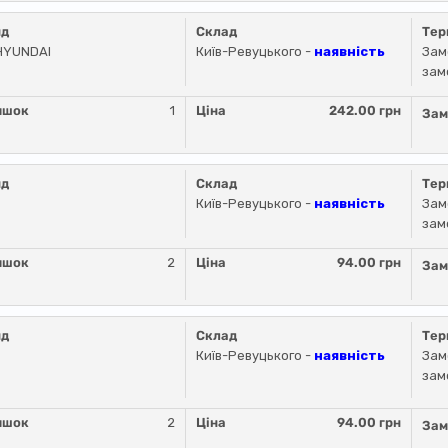
нд
Склад
Тер
HYUNDAI
Київ-Ревуцького -
наявність
Зам
зам
ишок
1
Ціна
242.00 грн
Зам
нд
Склад
Тер
Київ-Ревуцького -
наявність
Зам
зам
ишок
2
Ціна
94.00 грн
Зам
нд
Склад
Тер
Київ-Ревуцького -
наявність
Зам
зам
ишок
2
Ціна
94.00 грн
Зам