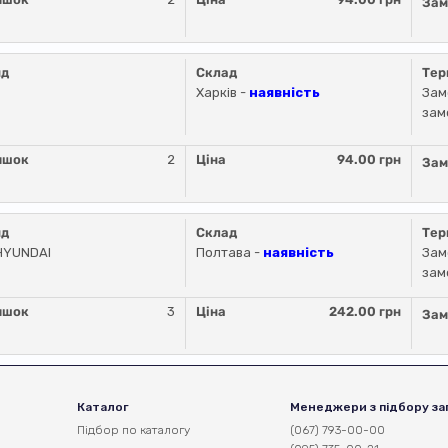
Зам
нд
Склад
Тер
Харків -
наявність
Зам
зам
ишок
2
Ціна
94.00 грн
Зам
нд
Склад
Тер
HYUNDAI
Полтава -
наявність
Зам
зам
ишок
3
Ціна
242.00 грн
Зам
Каталог
Менеджери з підбору за
Підбор по каталогу
(067) 793-00-00