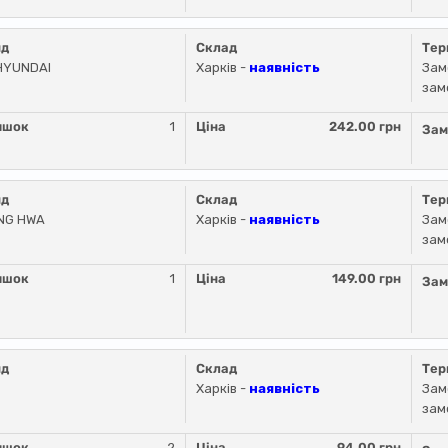
нд
Склад
Тер
HYUNDAI
Харків -
наявність
Зам
зам
ишок
1
Ціна
242.00 грн
Зам
нд
Склад
Тер
NG HWA
Харків -
наявність
Зам
зам
ишок
1
Ціна
149.00 грн
Зам
нд
Склад
Тер
Харків -
наявність
Зам
зам
ишок
2
Ціна
94.00 грн