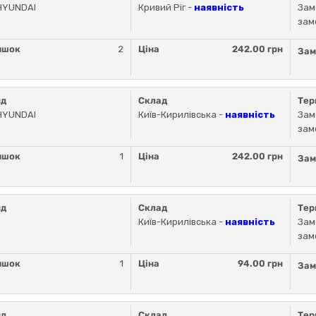
HYUNDAI
Кривий Ріг -
наявність
Зам
зам
ишок
2
Ціна
242.00 грн
Зам
нд
Склад
Тер
HYUNDAI
Київ-Кирилівська -
наявність
Зам
зам
ишок
1
Ціна
242.00 грн
Зам
нд
Склад
Тер
Київ-Кирилівська -
наявність
Зам
зам
ишок
1
Ціна
94.00 грн
Зам
нд
Склад
Тер