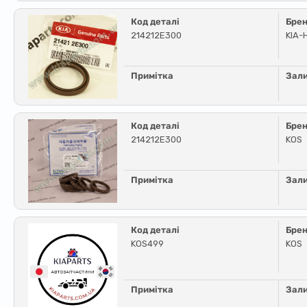
Код деталі
Бре
214212E300
KIA-
Примітка
Зал
Код деталі
Бре
214212E300
KOS
Примітка
Зал
Код деталі
Бре
KOS499
KOS
Примітка
Зал