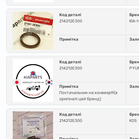
Код деталі
Бре
214212E300
KIA-
Примітка
Зал
Код деталі
Бре
214212E300
PYU
Примітка
Зал
Постачальник на конвеєр!!!(в
оригіналі цей бренд)
Код деталі
Бре
214212E300
KOS
Примітка
Зал