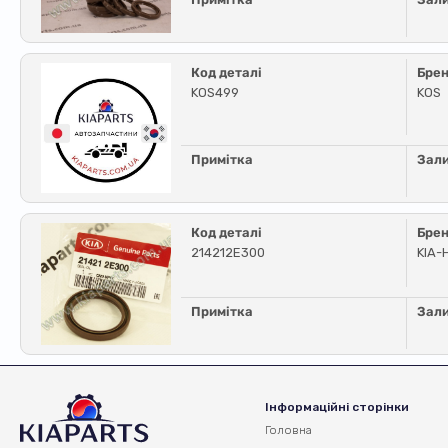
Код деталі
Бре
KOS499
KOS
Примітка
Зал
Код деталі
Бре
214212E300
KIA-
Примітка
Зал
Інформаційні сторінки
Головна