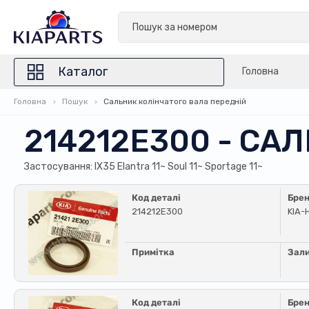
Каталог
Головна
Головна
Пошук
Сальник колінчатого вала передній
214212E300 - СА
Застосування: IX35 Elantra 11~ Soul 11~ Sportage 11~
Код деталі
Бре
214212E300
KIA-
Примітка
Зал
Код деталі
Бре