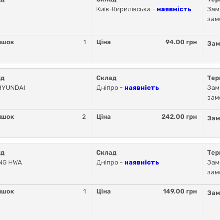
Київ-Кирилівська -
наявність
Зам
зам
ишок
1
Ціна
94.00 грн
Зам
нд
Склад
Тер
HYUNDAI
Дніпро -
наявність
Зам
зам
ишок
2
Ціна
242.00 грн
Зам
нд
Склад
Тер
NG HWA
Дніпро -
наявність
Зам
зам
ишок
1
Ціна
149.00 грн
Зам