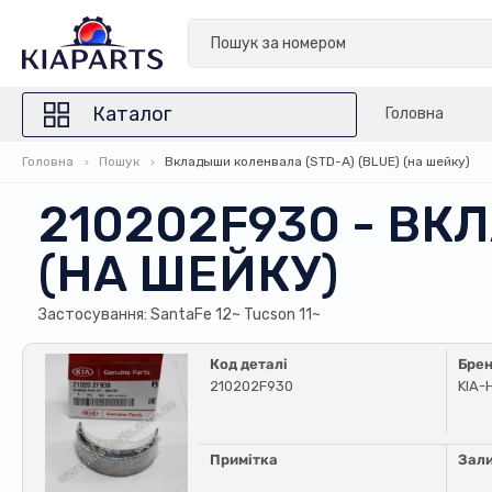
Каталог
Головна
Головна
Пошук
Вкладыши коленвала (STD-A) (BLUE) (на шейку)
210202F930 - ВК
(НА ШЕЙКУ)
Застосування: SantaFe 12~ Tucson 11~
Код деталі
Бре
210202F930
KIA-
Примітка
Зал