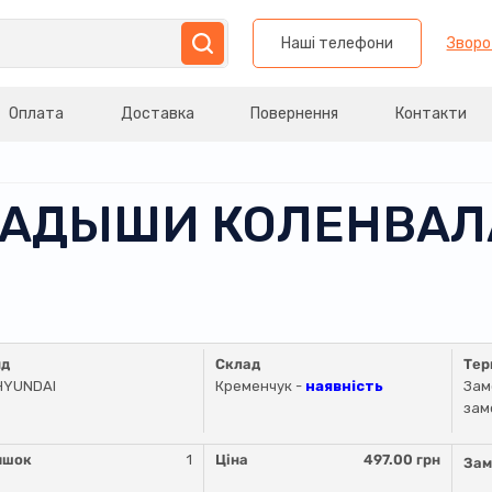
Наші телефони
Зворо
Оплата
Доставка
Повернення
Контакти
ЛАДЫШИ КОЛЕНВАЛА 
нд
Склад
Тер
HYUNDAI
Кременчук -
наявність
Зам
зам
ишок
1
Ціна
497.00 грн
Зам