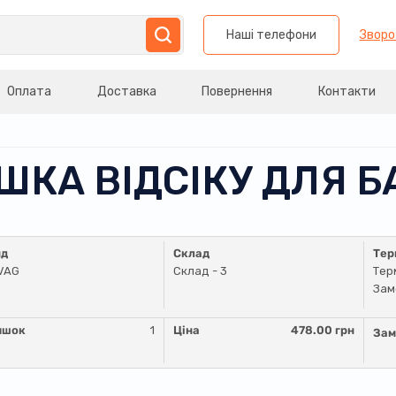
Наші телефони
Зворо
Оплата
Доставка
Повернення
Контакти
ИШКА ВIДСIКУ ДЛЯ 
нд
Склад
Тер
VAG
Склад - 3
Тер
Зам
ишок
1
Ціна
478.00 грн
Зам