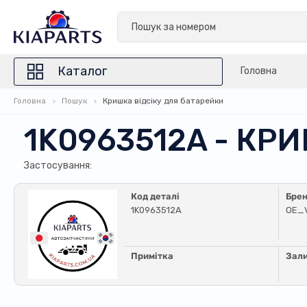
Каталог
Головна
Головна
Пошук
Кришка вiдсiку для батарейки
1K0963512A - КР
Застосування:
Код деталі
Бре
1K0963512A
OE_
Примітка
Зал