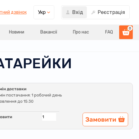
Вхід
Реєстрація
Укр
тний дзвінок
0
Новини
Вакансії
Про нас
FAQ
БАТАРЕЙКИ
мін доставки
мін постачання: 1 робочий день
овлення до 15:30
овити
Замовити