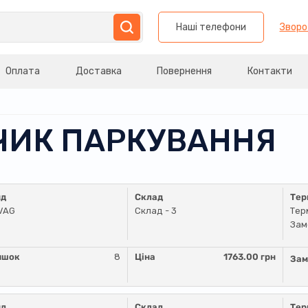
Наші телефони
Зворо
Оплата
Доставка
Повернення
Контакти
ТЧИК ПАРКУВАННЯ
нд
Склад
Тер
VAG
Склад - 3
Тер
Зам
ишок
8
Ціна
1763.00 грн
Зам
нд
Склад
Тер