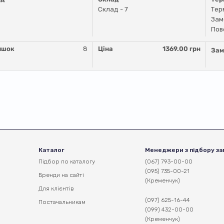
Склад - 7
Тер
Зам
Пов
ишок
8
Ціна
1369.00 грн
Зам
Каталог
Менеджери з підбору за
Підбор по каталогу
(067) 793-00-00
(095) 735-00-21
Бренди на сайті
(Кременчук)
Для клієнтів
(097) 625-16-44
Постачальникам
(099) 432-00-00
(Кременчук)