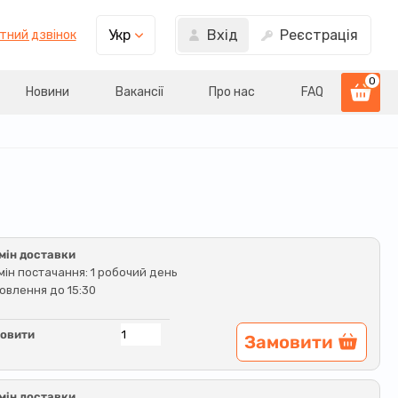
Вхід
Реєстрація
Укр
тний дзвінок
0
Новини
Вакансії
Про нас
FAQ
мін доставки
мін постачання: 1 робочий день
овлення до 15:30
овити
Замовити
мін доставки