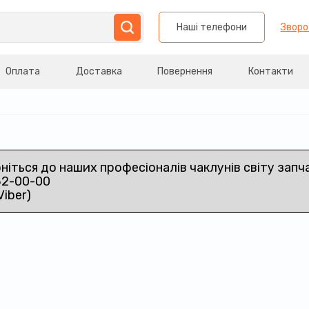
Наші телефони
Зворо
Оплата
Доставка
Повернення
Контакти
рніться до наших професіоналів чаклунів світу запч
32-00-00
Viber)