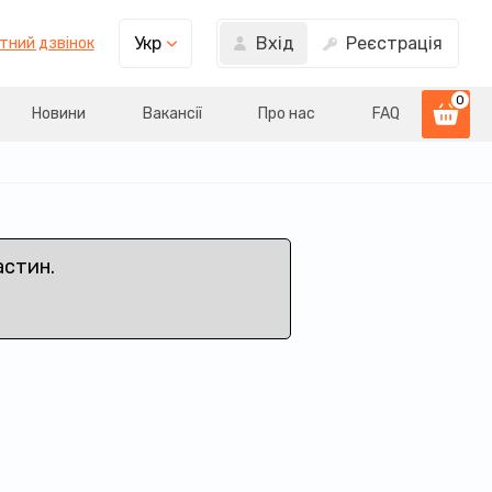
Вхід
Реєстрація
Укр
тний дзвінок
0
Новини
Вакансії
Про нас
FAQ
астин.