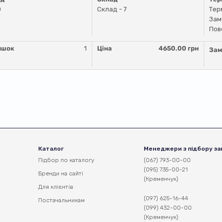
D
Склад - 7
Тер
Зам
Пов
ишок
1
Ціна
4650.00 грн
Зам
Каталог
Менеджери з підбору за
Підбор по каталогу
(067) 793-00-00
(095) 735-00-21
Бренди на сайті
(Кременчук)
Для клієнтів
(097) 625-16-44
Постачальникам
(099) 432-00-00
(Кременчук)