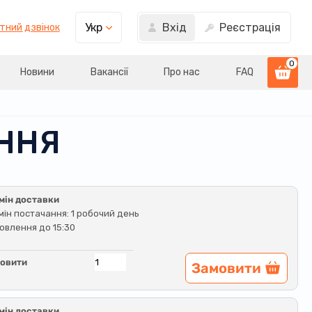
Вхід
Реєстрація
Укр
тний дзвінок
0
Новини
Вакансії
Про нас
FAQ
ЕННЯ
мін доставки
мін постачання: 1 робочий день
овлення до 15:30
овити
Замовити
мін доставки