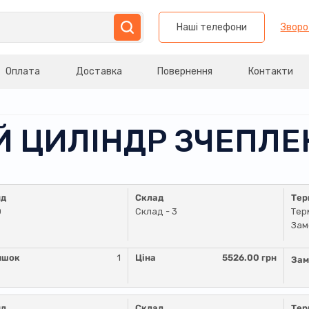
Наші телефони
Зворо
Оплата
Доставка
Повернення
Контакти
ИЙ ЦИЛІНДР ЗЧЕПЛ
нд
Склад
Тер
D
Склад - 3
Тер
Зам
ишок
1
Ціна
5526.00 грн
Зам
нд
Склад
Тер