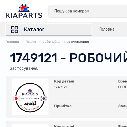
Каталог
Головна
Головна
Пошук
робочий циліндр зчеплення
1749121 - РОБОЧ
Застосування:
Код деталі
Бре
1749121
FOR
Примітка
Зал
Код деталі
Бре