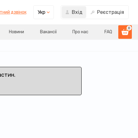
Вхід
Реєстрація
Укр
тний дзвінок
0
Новини
Вакансії
Про нас
FAQ
астин.