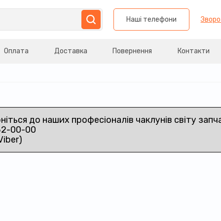
Наші телефони
Зворо
Оплата
Доставка
Повернення
Контакти
рніться до наших професіоналів чаклунів світу запч
32-00-00
Viber)