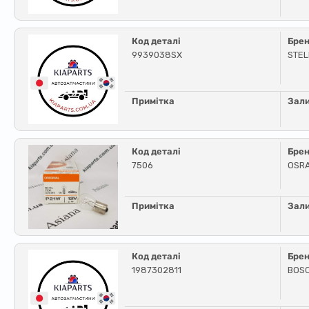
Код деталі
Бре
9939038SX
STE
Примітка
Зал
Код деталі
Бре
7506
OSR
Примітка
Зал
Код деталі
Бре
1987302811
BOS