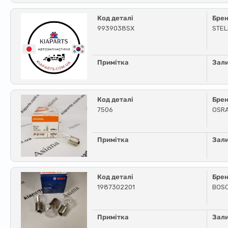
Код деталі
Бре
9939038SX
STE
Примітка
Зал
Код деталі
Бре
7506
OSR
Примітка
Зал
Код деталі
Бре
1987302201
BOS
Примітка
Зал