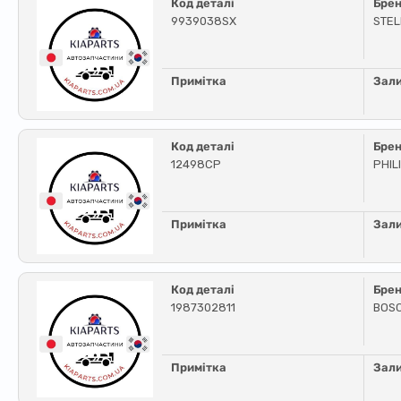
Код деталі
Бре
9939038SX
STE
Примітка
Зал
Код деталі
Бре
12498CP
PHIL
Примітка
Зал
Код деталі
Бре
1987302811
BOS
Примітка
Зал