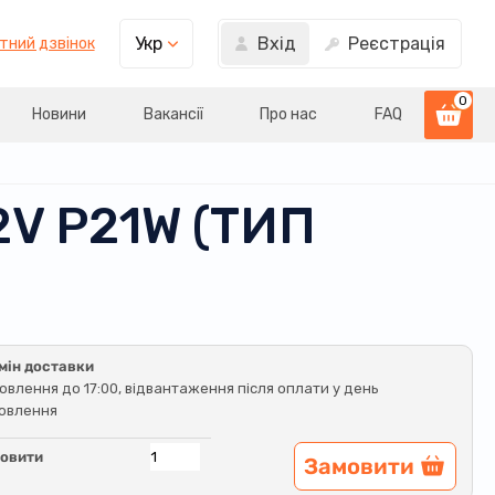
Вхід
Реєстрація
Укр
тний дзвінок
0
Новини
Вакансії
Про нас
FAQ
V P21W (ТИП
мін доставки
овлення до 17:00, відвантаження після оплати у день
овлення
овити
Замовити