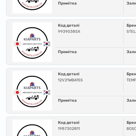
Примітка
Зал
Код деталі
Бре
9939038SX
STE
Примітка
Зал
Код деталі
Бре
12V21WBA15S
TEM
Примітка
Зал
Код деталі
Бре
1987302811
BOS