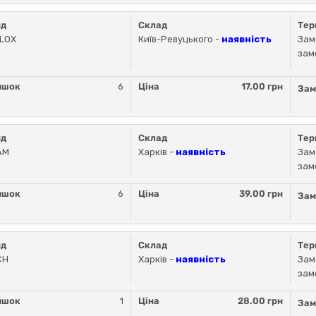
нд
Склад
Тер
LLOX
Київ-Ревуцького -
наявність
Зам
зам
ишок
6
Ціна
17.00 грн
Зам
нд
Склад
Тер
AM
Харків -
наявність
Зам
зам
ишок
6
Ціна
39.00 грн
Зам
нд
Склад
Тер
CH
Харків -
наявність
Зам
зам
ишок
1
Ціна
28.00 грн
Зам