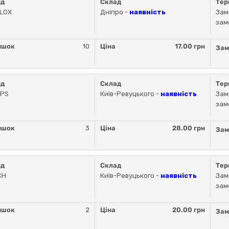
нд
Склад
Тер
LLOX
Дніпро -
наявність
Зам
зам
ишок
10
Ціна
17.00 грн
Зам
нд
Склад
Тер
IPS
Київ-Ревуцького -
наявність
Зам
зам
ишок
3
Ціна
28.00 грн
Зам
нд
Склад
Тер
CH
Київ-Ревуцького -
наявність
Зам
зам
ишок
2
Ціна
20.00 грн
Зам