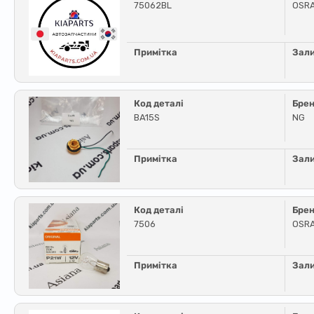
75062BL
OSR
Примітка
Зал
Код деталі
Бре
BA15S
NG
Примітка
Зал
Код деталі
Бре
7506
OSR
Примітка
Зал