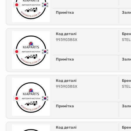
Примітка
Зал
Код деталі
Бре
9939038SX
STE
Примітка
Зал
Код деталі
Бре
9939038SX
STE
Примітка
Зал
Код деталі
Бре