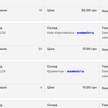
ишок
10
Ціна
20.00 грн
Зам
нд
Склад
Тер
LLOX
Київ-Кирилівська -
наявність
Зам
зам
ишок
20
Ціна
17.00 грн
Зам
нд
Склад
Тер
LLOX
Кременчук -
наявність
Зам
зам
ишок
6
Ціна
17.00 грн
Зам
нд
Склад
Тер