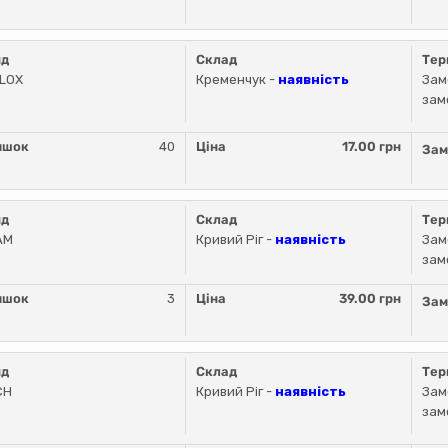
нд
Склад
Тер
LLOX
Кременчук -
наявність
Зам
зам
ишок
40
Ціна
17.00 грн
Зам
нд
Склад
Тер
AM
Кривий Ріг -
наявність
Зам
зам
ишок
3
Ціна
39.00 грн
Зам
нд
Склад
Тер
CH
Кривий Ріг -
наявність
Зам
зам