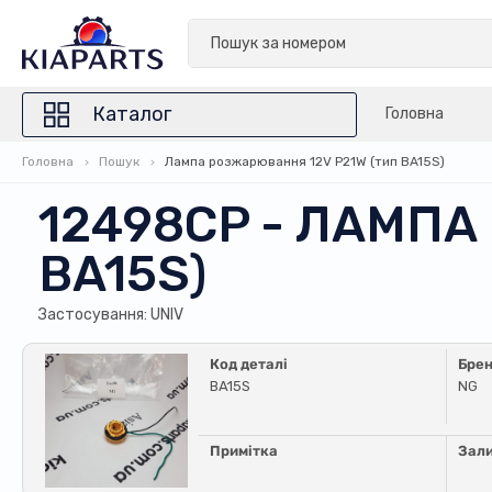
Каталог
Головна
Головна
Пошук
Лампа розжарювання 12V P21W (тип BA15S)
12498CP - ЛАМПА
BA15S)
Застосування: UNIV
Код деталі
Бре
BA15S
NG
Примітка
Зал