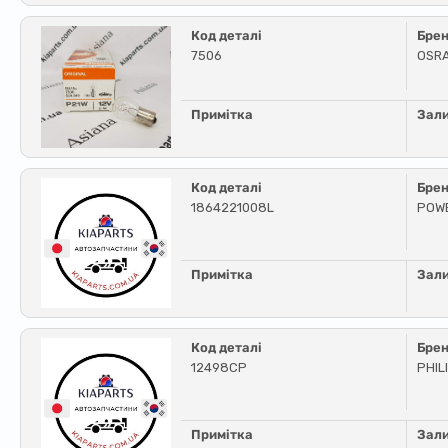
Код деталі
Бре
7506
OSR
Примітка
Зал
Код деталі
Бре
1864221008L
POW
Примітка
Зал
Код деталі
Бре
12498CP
PHIL
Примітка
Зал