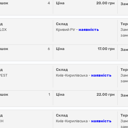
ишок
4
Ціна
20.00 грн
Зам
нд
Склад
Тер
LLOX
Кривий Ріг -
наявність
Зам
зам
ишок
6
Ціна
17.00 грн
Зам
нд
Склад
Тер
PEST
Київ-Кирилівська -
наявність
Зам
зам
ишок
1
Ціна
22.00 грн
Зам
нд
Склад
Тер
CH
Київ-Кирилівська -
наявність
Зам
зам