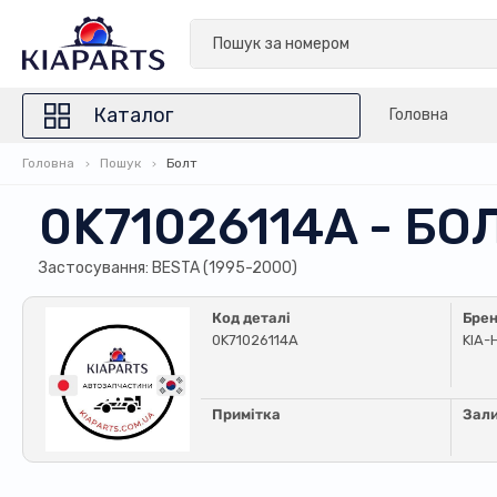
Каталог
Головна
Головна
Пошук
Болт
0K71026114A - БО
Застосування: BESTA (1995-2000)
Код деталі
Бре
0K71026114A
KIA-
Примітка
Зал