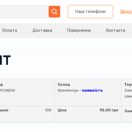
Наші телефони
Зворо
Оплата
Доставка
Повернення
Контакти
ЛТ
нд
Склад
Тер
HYUNDAI
Кременчук -
наявність
Зам
зам
ишок
108
Ціна
95.00 грн
Зам