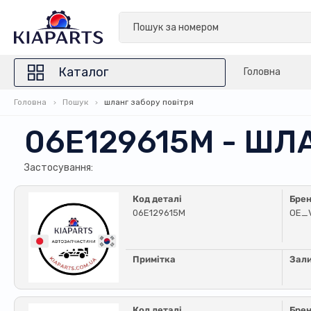
Каталог
Головна
Головна
Пошук
шланг забору повітря
06E129615M - ШЛ
Застосування:
Код деталі
Бре
06E129615M
OE_
Примітка
Зал
Код деталі
Бре