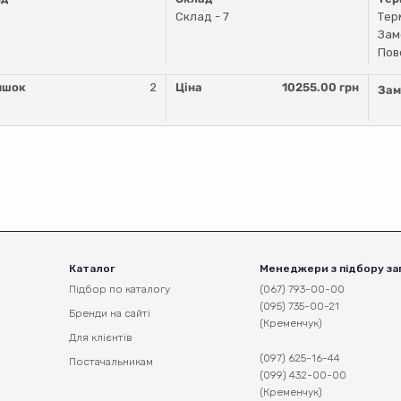
Склад - 7
Тер
Зам
Пов
ишок
2
Ціна
10255.00 грн
Зам
Каталог
Менеджери з підбору за
Підбор по каталогу
(067) 793-00-00
(095) 735-00-21
Бренди на сайті
(Кременчук)
Для клієнтів
(097) 625-16-44
Постачальникам
(099) 432-00-00
(Кременчук)