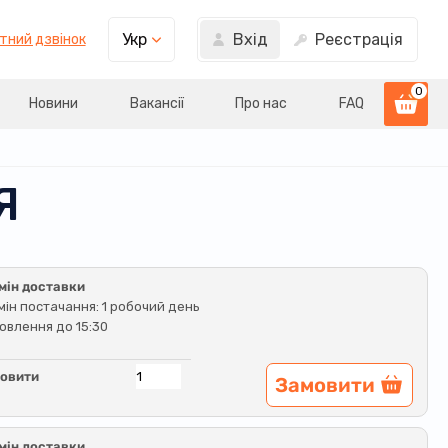
Вхід
Реєстрація
Укр
тний дзвінок
0
Новини
Вакансії
Про нас
FAQ
Я
мін доставки
мін постачання: 1 робочий день
овлення до 15:30
овити
Замовити
мін доставки