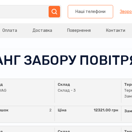
Наші телефони
Зворо
Оплата
Доставка
Повернення
Контакти
АНГ ЗАБОРУ ПОВІТР
нд
Склад
Тер
VAG
Склад - 3
Тер
Зам
ишок
2
Ціна
12321.00 грн
Зам
нд
Склад
Тер