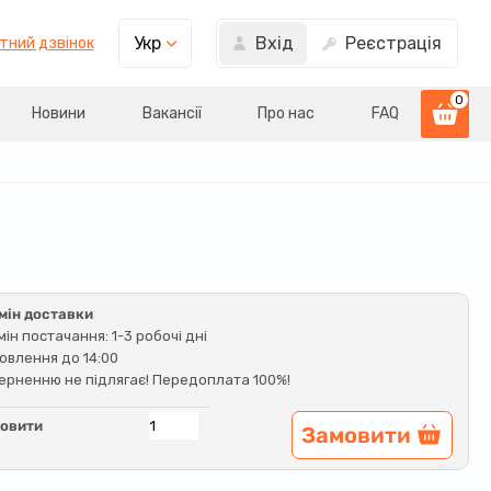
Вхід
Реєстрація
Укр
тний дзвінок
0
Новини
Вакансії
Про нас
FAQ
мін доставки
мін постачання: 1-3 робочі дні
овлення до 14:00
ерненню не підлягає! Передоплата 100%!
овити
Замовити