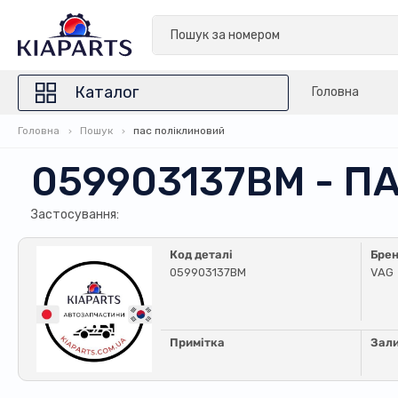
Каталог
Головна
Головна
Пошук
пас поліклиновий
059903137BM - 
Застосування:
Код деталі
Бре
059903137BM
VAG
Примітка
Зал