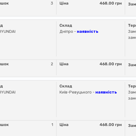
ишок
3
Ціна
468.00 грн
Зам
нд
Склад
Тер
HYUNDAI
Дніпро -
наявність
Зам
зам
ишок
2
Ціна
468.00 грн
Зам
нд
Склад
Тер
HYUNDAI
Київ-Ревуцького -
наявність
Зам
зам
ишок
1
Ціна
468.00 грн
Зам