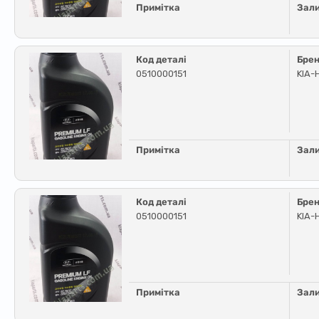
Примітка
Зал
Код деталі
Бре
0510000151
KIA-
Примітка
Зал
Код деталі
Бре
0510000151
KIA-
Примітка
Зал