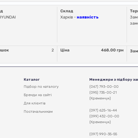
нд
Склад
Тер
HYUNDAI
Харків -
наявність
Зам
зам
ишок
2
Ціна
468.00 грн
Зам
Каталог
Менеджери з підбору за
Підбор по каталогу
(067) 793-00-00
(095) 735-00-21
Бренди на сайті
(Кременчук)
Для клієнтів
(097) 625-16-44
Постачальникам
(099) 432-00-00
(Кременчук)
(097) 990-35-55