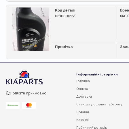
Код деталі
Бре
0510000151
KIA-
Примітка
Зал
Інформаційні сторінки
Головна
Оплата
До оплати приймаємо:
Доставка
Планова доставка
габариту
Новини
Вакансії
Публічний договір