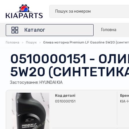
Каталог
Головна
Головна
Пошук
Олива моторна Premium LF Gasoline 5W20 (синтет
0510000151 - ОЛ
5W20 (СИНТЕТИКА
Застосування: HYUNDAI KIA
Код деталі
Бре
0510000151
KIA-