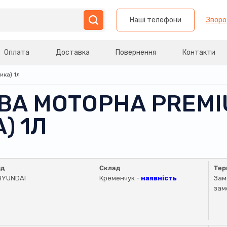
Наші телефони
Зворо
Оплата
Доставка
Повернення
Контакти
ика) 1л
ИВА МОТОРНА PREMI
) 1Л
нд
Склад
Тер
HYUNDAI
Кременчук -
наявність
Зам
зам