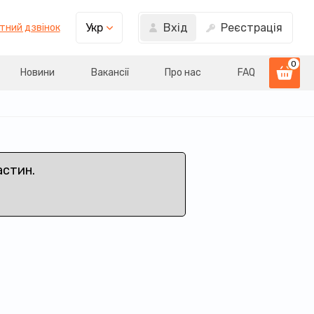
Вхід
Реєстрація
Укр
тний дзвінок
0
Новини
Вакансії
Про нас
FAQ
астин.