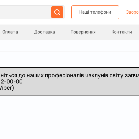
Наші телефони
Зворо
Оплата
Доставка
Повернення
Контакти
рніться до наших професіоналів чаклунів світу запч
32-00-00
Viber)