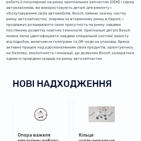
робить її популярною на ринку оригінальних запчастин (OEM) і серед
автовласників, які використовують деталі для ремонту і
обслуговування своїх автомобілів. Bosch займає значну частку
ринку автозапчастин, зокрема на вторинному ринку в Європі, і
продовжує розширювати свою присутність на ринку завдяки
постійному розвитку новітніх технологій. Оригінальні деталі Bosch
можна легко ідентифікувати завдяки спеціальній системі захисту
від підробок, включаючи голограми та QR-коди на упаковці. Бренд
активно працює над удосконаленням своїх продуктів, орієнтуючись
на безпеку, екологічність і інновації, що дозволяє Bosch залишатися
одним із провідних гравців на ринку автозапчастин.
НОВІ НАДХОДЖЕННЯ
Опора важеля
Кільце
механізму вибору
ущільнювальне