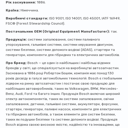
Рік заснування:
1886.
Країна:
Німеччина.
Виробничі стандарти:
ISO 9001, ISO 14001, ISO 45001, IATF 16949,
FSC® (Forest Stewardship Council).
Постачальник OEM (Original Equipment Manufacturer):
так.
Продукція:
системи запалювання, системи паливного
упорскування, гальмівні системи, системи керування двигуном,
системи безпеки, системи допомоги водієві (ADAS), стартери та
генератори, компоненти для гібридних та електричних автомобілів.
Про бренд:
Bosch — це один із найбільших і найбільш відомих
брендів у світі, що спеціалізується на виробництві автозапчастин.
Заснована в 1886 році Робертом Бошем, компанія має понад 130
років досвіду в галузі автомобільних технологій. Bosch є глобальним
лідером на ринку автозапчастин і постачає свою продукцію для
найбільших автовиробників, таких як Volkswagen, BMW, Mercedes-
Benz, Audi, Ford та багато інших. Продукція Bosch включає широкий
спектр автокомпонентів, таких як системи запалювання, свічки
запалювання, датчики, гальмівні системи, акумулятори, форсунки,
стартери, генератори, паливні насоси, компоненти для електричних
та гібридних автомобілів, а також елементи для систем безпеки,
таких як подушки безпеки та системи допомоги водієві. Продукція
Bosch відома своєю високою якістю, надійністю та інноваціями, що